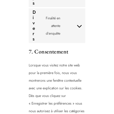
s
g
r
e
s
o
D
e
r
e
i
o
Finalité en
s
v
v
n
g
attente
e
s
C
i
t
r
l
d’enquête
o
c
t
s
e
n
e
o
-
7. Consentement
s
g
s
a
e
o
e
n
Lorsque vous visitez notre site web
n
o
r
a
pour la première fois, nous vous
t
g
v
l
montrerons une fenêtre contextuelle
t
l
i
y
avec une explication sur les cookies.
o
e
c
t
Dès que vous cliquez sur
s
-
e
i
« Enregistrer les préférences » vous
e
f
g
c
nous autorisez à utiliser les catégories
r
o
o