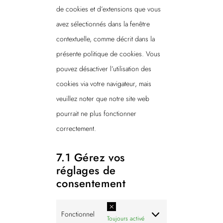
s
de cookies et d’extensions que vous
v
n
o
avez sélectionnés dans la fenêtre
i
t
g
contextuelle, comme décrit dans la
c
s
l
présente politique de cookies. Vous
e
e
pouvez désactiver l’utilisation des
d
-
cookies via votre navigateur, mais
i
m
veuillez noter que notre site web
v
a
pourrait ne plus fonctionner
e
p
correctement.
r
s
s
7.1 Gérez vos
réglages de
consentement
Fonctionnel
Toujours activé