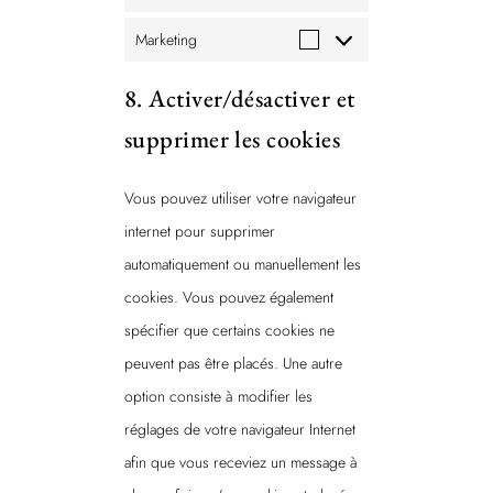
Marketing
M
a
8. Activer/désactiver et
r
supprimer les cookies
k
e
Vous pouvez utiliser votre navigateur
t
internet pour supprimer
i
automatiquement ou manuellement les
n
cookies. Vous pouvez également
g
spécifier que certains cookies ne
peuvent pas être placés. Une autre
option consiste à modifier les
réglages de votre navigateur Internet
afin que vous receviez un message à